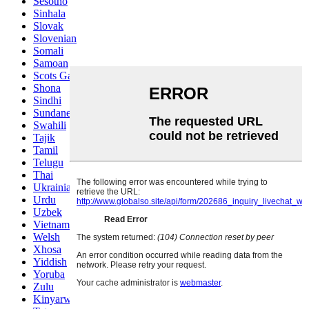
Sesotho
Sinhala
Slovak
Slovenian
Somali
Samoan
Scots Gaelic
Shona
Sindhi
Sundanese
Swahili
Tajik
Tamil
Telugu
Thai
Ukrainian
Urdu
Uzbek
Vietnamese
Welsh
Xhosa
Yiddish
Yoruba
Zulu
Kinyarwanda