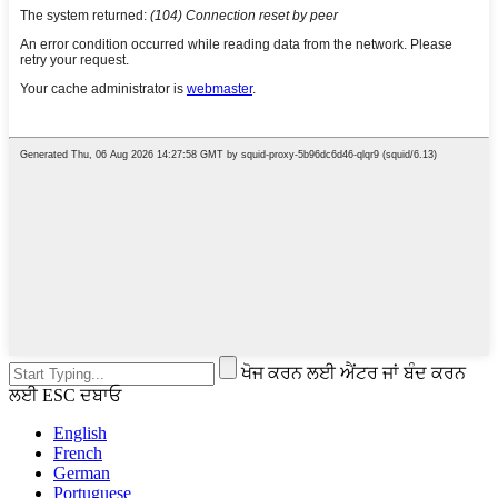
ਖੋਜ ਕਰਨ ਲਈ ਐਂਟਰ ਜਾਂ ਬੰਦ ਕਰਨ
ਲਈ ESC ਦਬਾਓ
English
French
German
Portuguese