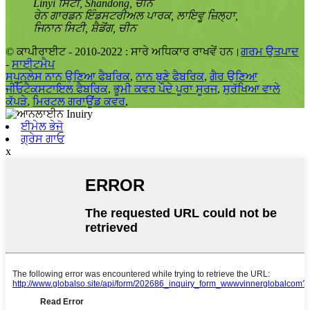
Linyi ਸਿਟੀ, Shandong, ਚੀਨ
ਰੇਨ ਗਾਰਡਨ ਇੰਡਸਟਰੀਅਲ ਪਾਰਕ, ​​ਲਾਇਵੂ ਜ਼ਿਲ੍ਹਾ,
ਜਿਨਾਨ ਸਿਟੀ, ਸ਼ੈਡੋਂਗ, ਚੀਨ
© ਕਾਪੀਰਾਈਟ - 2010-2022 : ਸਾਰੇ ਅਧਿਕਾਰ ਰਾਖਵੇਂ ਹਨ।
ਗਰਮ ਉਤਪਾਦ
-
ਸਾਈਟਮੈਪ
ਸਪੂਨਲੇਸ ਨਾਨ ਉਣਿਆ ਫੈਬਰਿਕ
,
ਨਾਨ ਬੁਣੇ ਫੈਬਰਿਕ
,
ਗੈਰ ਉਣਿਆ
ਜੀਓਟੈਕਸਟਾਇਲ ਫੈਬਰਿਕ
,
ਭੂਮੀ ਕਵਰ ਪੌਦੇ ਪੂਰਾ ਸੂਰਜ
,
ਸੁਰੱਖਿਆ ਵਾਲੇ
ਕੱਪੜੇ
,
ਮਿਰਟਲ ਗਰਾਊਂਡ ਕਵਰ
,
ਈਮੇਲ ਭੇਜੋ
ਗ੍ਰੇਸ ਗਾਓ
x